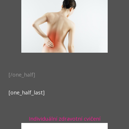
[/one_half]
[one_half_last]
Individuální zdravotní cvičení